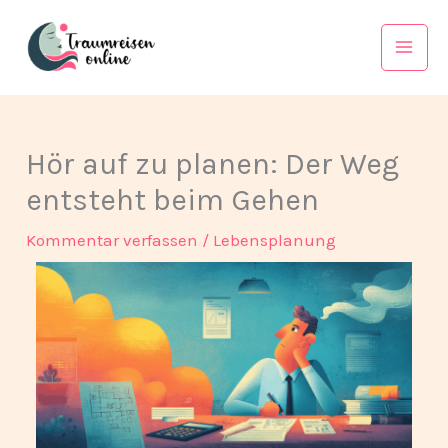
Zum
Mai
Inhalt
Men
springen
Hör auf zu planen: Der Weg
entsteht beim Gehen
Kommentar verfassen
/
Lebensplanung